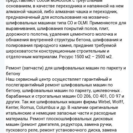
представляют собой моноблок с треугольным
основанием, в качестве переходника и напаянной на нем
алмазной чашкой, либо алмазная чашка и переходник,
предназначеный для использования на мозаично-
шлифовальных машинах типа СО и OLMI. Применяются для
выравнивания, шлифования покрытий полов, плит,
дорожного полотна, удаления цементного молочка и
обнажения внутренней структуры бетона, шлифования и
полирования природного камня, придания требуемой
шероховатости конструкционным строительным и
отделочным материалам. Ресурс 1500 м2 – 2500 м2.
Ремонт (запчасти) для шлифовальных машин по паркету и
бетону
Наш сервисный центр осуществляет гарантийный и
послегарантийный ремонт шлифовальных машин по
бетону, шлифовальных машин по паркету, циклевочных .
барабанных и строгальных машин СО 206, СО 401, СО 97 и
других. Так же шлифовальных машин фирмы Wirbel, Wolff,
Kenter, Romus, Columbus и др. В наличии оригинальные
итальянские и немецкие запасные части и расходные
материалы. Ремонт плоскошлифовальных дисковых
машин (ремонт двигателя, редуктора, замена ручки,
пускового реле, ремонт установочного диска, замена