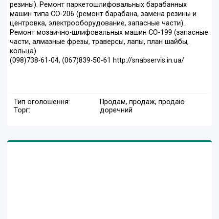
резины). Ремонт паркетошлифовальных барабанных
машин типа СО-206 (ремонт барабана, замена резины и
центровка, электрооборудование, запасные части).
Ремонт мозаично-шлифовальных машин СО-199 (запасные
части, алмазные фрезы, траверсы, лапы, план шайбы,
кольца)
(098)738-61-04, (067)839-50-61 http://snabservis.in.ua/
Тип оголошення:
Продам, продаж, продаю
Торг:
доречний