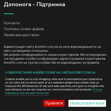
Допомога - Підтримка
Контакти
Політика cookie-файлів
Умови використання
Адміністрація сайту AvizInfo.com.ua не несе відповідальність за
зміст розміщених оголошень.
Ми цінуємо конфіденційність наших користувачів. Ми не передаємо
і не продаємо особисту інформацію зареєстрованих користувачів
AvizInfo.com.ua третім особам. Ми не відповідаємо за правила
конфіденційності сайтів на які посилається AvizInfo.com.ua. На
деяких сторінках нашого сайту представлена реклама Google
🍪 ВИКОРИСТАННЯ ФАЙЛІВ COOKIE НА САЙТІAVIZINFO.COM.UA
Adsense Advertising Network. Щоб дізнатися детальніше про
натисніть тут
правила конфіденційності Google
.
Cookies enable you to use shopping carts and to personalize your experience
on our sites, tell us which parts of our websites people have visited, help us
measure the effectiveness of ads and web searches, and give us insights into
user behavior so we can improve our communications and products.
Більше
інформації про використання кук
AvizInfo.com.ua
©2008-2026,
Прийняти
Налаштувати куки