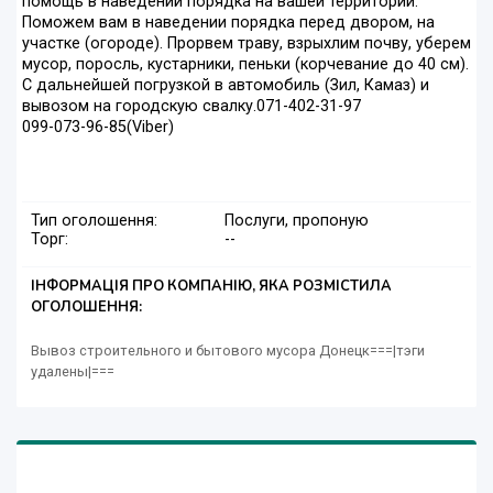
помощь в наведении порядка на вашей территории.
Поможем вам в наведении порядка перед двором, на
участке (огороде). Прорвем траву, взрыхлим почву, уберем
мусор, поросль, кустарники, пеньки (корчевание до 40 см).
С дальнейшей погрузкой в автомобиль (Зил, Камаз) и
вывозом на городскую свалку.071-402-31-97
099-073-96-85(Viber)
Тип оголошення:
Послуги, пропоную
Торг:
--
ІНФОРМАЦІЯ ПРО КОМПАНІЮ, ЯКА РОЗМІСТИЛА
ОГОЛОШЕННЯ:
Вывоз строительного и бытового мусора Донецк===|тэги
удалены|===