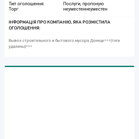
Тип оголошення:
Послуги, пропоную
Торг:
неуместен
неуместен
ІНФОРМАЦІЯ ПРО КОМПАНІЮ, ЯКА РОЗМІСТИЛА
ОГОЛОШЕННЯ:
Вывоз строительного и бытового мусора Донецк===|тэги
удалены|===