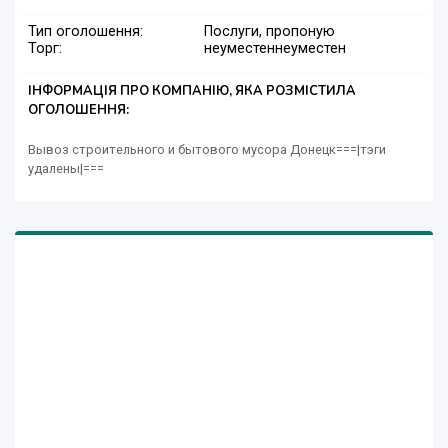
Тип оголошення:
Послуги, пропоную
Торг:
неуместен
неуместен
ІНФОРМАЦІЯ ПРО КОМПАНІЮ, ЯКА РОЗМІСТИЛА
ОГОЛОШЕННЯ:
Вывоз строительного и бытового мусора Донецк===|тэги
удалены|===