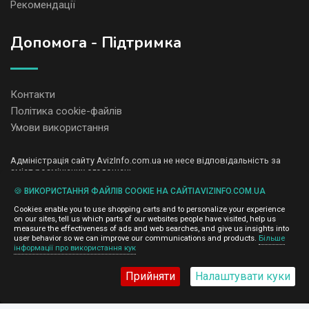
Рекомендації
Допомога - Підтримка
Контакти
Політика cookie-файлів
Умови використання
Адміністрація сайту AvizInfo.com.ua не несе відповідальність за
зміст розміщених оголошень.
Ми цінуємо конфіденційність наших користувачів. Ми не передаємо
🍪 ВИКОРИСТАННЯ ФАЙЛІВ COOKIE НА САЙТІAVIZINFO.COM.UA
і не продаємо особисту інформацію зареєстрованих користувачів
AvizInfo.com.ua третім особам. Ми не відповідаємо за правила
Cookies enable you to use shopping carts and to personalize your experience
конфіденційності сайтів на які посилається AvizInfo.com.ua. На
on our sites, tell us which parts of our websites people have visited, help us
деяких сторінках нашого сайту представлена реклама Google
measure the effectiveness of ads and web searches, and give us insights into
Adsense Advertising Network. Щоб дізнатися детальніше про
user behavior so we can improve our communications and products.
Більше
натисніть тут
інформації про використання кук
правила конфіденційності Google
.
Прийняти
Налаштувати куки