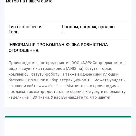
матов на нашем сайте.
Тип оголошення:
Продам, продаж, продаю
Торг:
--
ІНФОРМАЦІЯ ПРО КОМПАНІЮ, ЯКА РОЗМІСТИЛА
ОГОЛОШЕННЯ:
Производственное предприятие ООО «АЭРИС» предлагает все
виды надувных аттракционов (AIRIS тм): батуты, горки,
комплексы, батуты-роботы, а также водные сани, плюшки,
бассейны! Большой выбор аттракционов. Вы можете увидеть
на нашем сайте www.airis.in.ua. Мы не только производим и
продаем, так же предоставляем сервисные услуги по ремонту
изделий из ПВХ ткани. У нас Вы найдете то, что ищете!