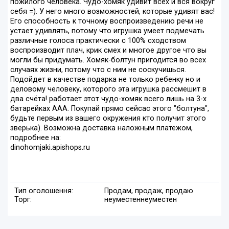
пожилого человека. Чудо-хомяк удивит всех и вся вокруг
себя =). У него много возможностей, которые удивят вас!
Его способность к точному воспроизведению речи не
устает удивлять, потому что игрушка умеет подмечать
различные голоса практически с 100% сходством
воспроизводит плач, крик смех и многое другое что вы
могли бы придумать. Хомяк-болтун пригодится во всех
случаях жизни, потому что с ним не соскучишься.
Подойдет в качестве подарка не только ребенку но и
деловому человеку, которого эта игрушка рассмешит в
два счёта! работает этот чудо-хомяк всего лишь на 3-х
батарейках ААА. Покупай прямо сейсас этого "болтуна",
будьте первым из вашего окружения кто получит этого
зверька). Возможна доставка наложным платежом,
подробнее на:
dinohomjaki.apishops.ru
Тип оголошення:
Продам, продаж, продаю
Торг:
неуместен
неуместен