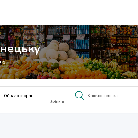
онецьку
че
Образотворче
Змінити