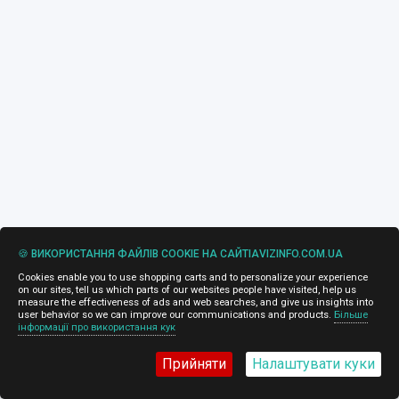
🍪 ВИКОРИСТАННЯ ФАЙЛІВ COOKIE НА САЙТІAVIZINFO.COM.UA
Cookies enable you to use shopping carts and to personalize your experience
on our sites, tell us which parts of our websites people have visited, help us
measure the effectiveness of ads and web searches, and give us insights into
user behavior so we can improve our communications and products.
Більше
інформації про використання кук
Прийняти
Налаштувати куки