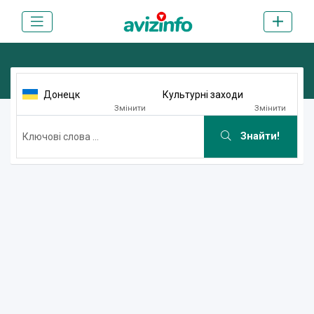
Донецк
Культурні заходи
Змінити
Змінити
Знайти!