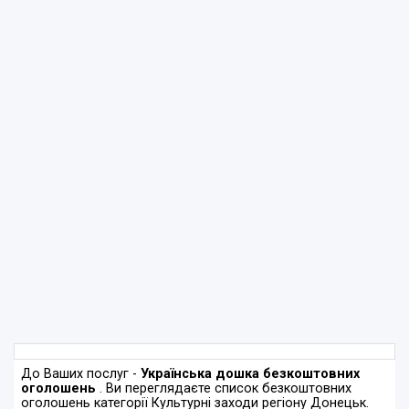
До Ваших послуг -
Українська дошка безкоштовних
оголошень
. Ви переглядаєте список безкоштовних
оголошень категорії Культурні заходи регіону Донецьк.