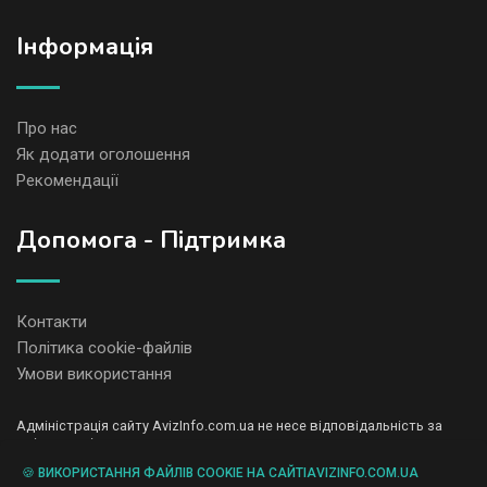
Iнформація
Про нас
Як додати оголошення
Рекомендації
Допомога - Підтримка
Контакти
Політика cookie-файлів
Умови використання
Адміністрація сайту AvizInfo.com.ua не несе відповідальність за
зміст розміщених оголошень.
Ми цінуємо конфіденційність наших користувачів. Ми не передаємо
🍪 ВИКОРИСТАННЯ ФАЙЛІВ COOKIE НА САЙТІAVIZINFO.COM.UA
і не продаємо особисту інформацію зареєстрованих користувачів