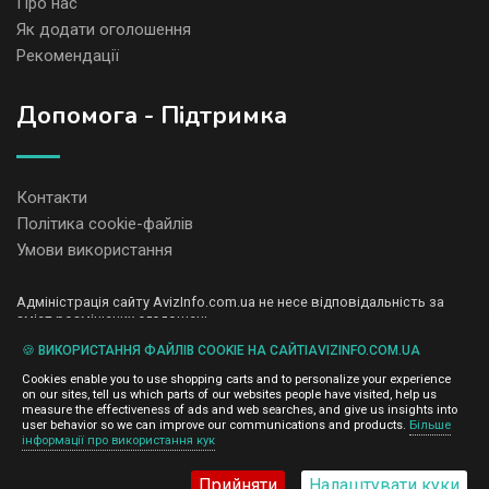
Про нас
Як додати оголошення
Рекомендації
Допомога - Підтримка
Контакти
Політика cookie-файлів
Умови використання
Адміністрація сайту AvizInfo.com.ua не несе відповідальність за
зміст розміщених оголошень.
Ми цінуємо конфіденційність наших користувачів. Ми не передаємо
🍪 ВИКОРИСТАННЯ ФАЙЛІВ COOKIE НА САЙТІAVIZINFO.COM.UA
і не продаємо особисту інформацію зареєстрованих користувачів
AvizInfo.com.ua третім особам. Ми не відповідаємо за правила
Cookies enable you to use shopping carts and to personalize your experience
конфіденційності сайтів на які посилається AvizInfo.com.ua. На
on our sites, tell us which parts of our websites people have visited, help us
деяких сторінках нашого сайту представлена реклама Google
measure the effectiveness of ads and web searches, and give us insights into
Adsense Advertising Network. Щоб дізнатися детальніше про
user behavior so we can improve our communications and products.
Більше
натисніть тут
інформації про використання кук
правила конфіденційності Google
.
Прийняти
Налаштувати куки