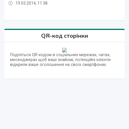
19.03.2014, 11:38
28.01.2014, 13:54
12.06.2014, 14:55
19.03.2014, 12:53
14.03.2014, 13:14
28.01.2014, 13:54
12.06.2014, 14:55
QR-код сторінки
Поділіться QR-кодом в соціальних мережах, чатах,
месенджерах щоб ваші знайомі, потенційні клієнти
відкрили ваше оголошення на своїх смартфонах.