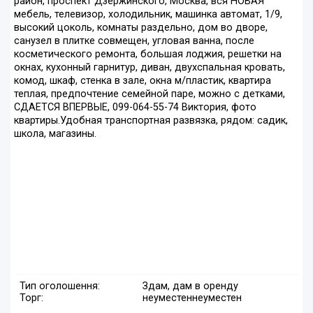
район, проспект Дзержинского, Москва, вся НОВАЯ
мебель, телевизор, холодильник, машинка автомат, 1/9,
высокий цоколь, комнаты раздельно, дом во дворе,
санузел в плитке совмещен, угловая ванна, после
косметического ремонта, большая лоджия, решетки на
окнах, кухонный гарнитур, диван, двухспальная кровать,
комод, шкаф, стенка в зале, окна м/пластик, квартира
теплая, предпочтение семейной паре, можно с детками,
СДАЕТСЯ ВПЕРВЫЕ, 099-064-55-74 Виктория, фото
квартиры.Удобная транспортная развязка, рядом: садик,
школа, магазины.
Тип оголошення:
Здам, дам в оренду
Торг:
неуместен
неуместен