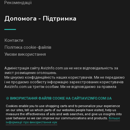
Рекомендації
Допомога - Підтримка
Контакти
Політика cookie-файлів
Умови використання
Адміністрація сайту AvizInfo.com.ua не несе відповідальність за
зміст розміщених оголошень.
Ми цінуємо конфіденційність наших користувачів. Ми не передаємо
і не продаємо особисту інформацію зареєстрованих користувачів
AvizInfo.com.ua третім особам. Ми не відповідаємо за правила
конфіденційності сайтів на які посилається AvizInfo.com.ua. На
деяких сторінках нашого сайту представлена реклама Google
🍪 ВИКОРИСТАННЯ ФАЙЛІВ COOKIE НА САЙТІAVIZINFO.COM.UA
Adsense Advertising Network. Щоб дізнатися детальніше про
натисніть тут
правила конфіденційності Google
.
Cookies enable you to use shopping carts and to personalize your experience
on our sites, tell us which parts of our websites people have visited, help us
measure the effectiveness of ads and web searches, and give us insights into
user behavior so we can improve our communications and products.
Більше
інформації про використання кук