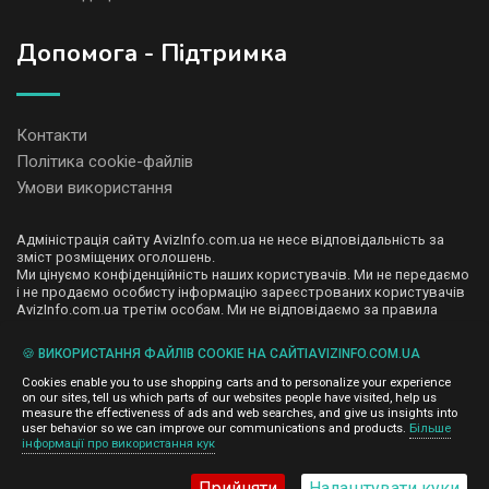
Допомога - Підтримка
Контакти
Політика cookie-файлів
Умови використання
Адміністрація сайту AvizInfo.com.ua не несе відповідальність за
зміст розміщених оголошень.
Ми цінуємо конфіденційність наших користувачів. Ми не передаємо
і не продаємо особисту інформацію зареєстрованих користувачів
AvizInfo.com.ua третім особам. Ми не відповідаємо за правила
конфіденційності сайтів на які посилається AvizInfo.com.ua. На
деяких сторінках нашого сайту представлена реклама Google
🍪 ВИКОРИСТАННЯ ФАЙЛІВ COOKIE НА САЙТІAVIZINFO.COM.UA
Adsense Advertising Network. Щоб дізнатися детальніше про
натисніть тут
правила конфіденційності Google
.
Cookies enable you to use shopping carts and to personalize your experience
on our sites, tell us which parts of our websites people have visited, help us
measure the effectiveness of ads and web searches, and give us insights into
user behavior so we can improve our communications and products.
Більше
інформації про використання кук
AvizInfo.com.ua
©2008-2026,
Прийняти
Налаштувати куки