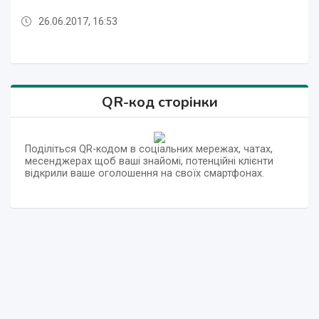
26.06.2017, 16:53
26.06.2017, 16:11
26.06.2017, 17:11
26.06.2017, 17:10
26.06.2017, 17:09
26.06.2017, 16:51
26.06.2017, 16:50
26.06.2017, 16:49
26.06.2017, 16:48
26.06.2017, 16:11
26.06.2017, 17:11
QR-код сторінки
Поділіться QR-кодом в соціальних мережах, чатах,
месенджерах щоб ваші знайомі, потенційні клієнти
відкрили ваше оголошення на своїх смартфонах.