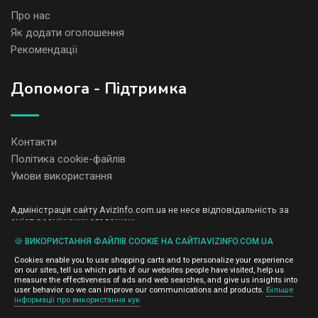
Про нас
Як додати оголошення
Рекомендації
Допомога - Підтримка
Контакти
Політика cookie-файлів
Умови використання
Адміністрація сайту AvizInfo.com.ua не несе відповідальність за
зміст розміщених оголошень.
Ми цінуємо конфіденційність наших користувачів. Ми не передаємо
🍪 ВИКОРИСТАННЯ ФАЙЛІВ COOKIE НА САЙТІAVIZINFO.COM.UA
і не продаємо особисту інформацію зареєстрованих користувачів
AvizInfo.com.ua третім особам. Ми не відповідаємо за правила
Cookies enable you to use shopping carts and to personalize your experience
конфіденційності сайтів на які посилається AvizInfo.com.ua. На
on our sites, tell us which parts of our websites people have visited, help us
деяких сторінках нашого сайту представлена реклама Google
measure the effectiveness of ads and web searches, and give us insights into
Adsense Advertising Network. Щоб дізнатися детальніше про
user behavior so we can improve our communications and products.
Більше
натисніть тут
інформації про використання кук
правила конфіденційності Google
.