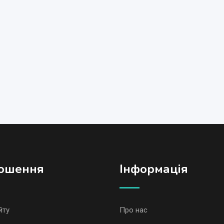
ошення
Iнформація
йту
Про нас