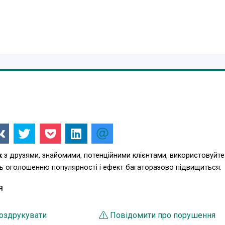
к
з друзями, знайомими, потенційними клієнтами, використовуйте
ть оголошенню популярності і ефект багаторазово підвищиться.
Я
оздрукувати
Повідомити про порушення