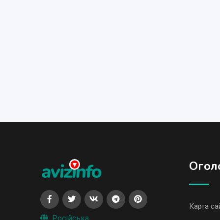
Огол
Карта са
Російська