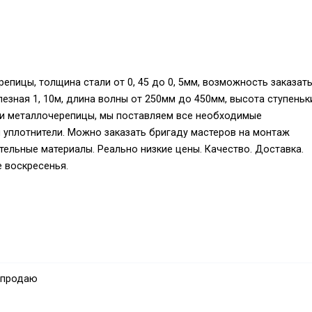
пицы, толщина стали от 0, 45 до 0, 5мм, возможность заказат
лезная 1, 10м, длина волны от 250мм до 450мм, высота ступеньк
жи металлочерепицы, мы поставляем все необходимые
 уплотнители. Можно заказать бригаду мастеров на монтаж
тельные материалы. Реально низкие цены. Качество. Доставка.
 воскресенья.
 продаю