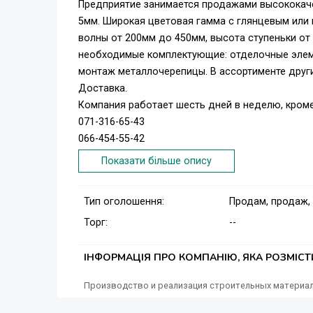
Предприятие занимается продажами высококачес
5мм. Широкая цветовая гамма с глянцевым или м
волны от 200мм до 450мм, высота ступеньки от 
необходимые комплектующие: отделочные элеме
монтаж металлочерепицы. В ассортименте други
Доставка.
Компания работает шесть дней в неделю, кроме
071-316-65-43
066-454-55-42
Артур г. Донецк
Показати більше опису
Тип оголошення:
Продам, продаж,
Торг:
--
ІНФОРМАЦІЯ ПРО КОМПАНІЮ, ЯКА РОЗМІС
Производство и реализация строительных материа