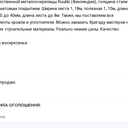
твенной металлочерепицы Ruukki (Финляндия), толщина стали 
атовым покрытием. Ширина листа 1, 18м, полезная 1, 10м, длин
0 до 40мм, длина листа до 8м. Также, мы поставляем все
нты кровли и уплотнители .Можно заказать бригаду мастеров 
е строительные материалы. Реально низкие цены. Качество.
 воскресенья.
 продаю
ТИЛА ОГОЛОШЕННЯ:
лов