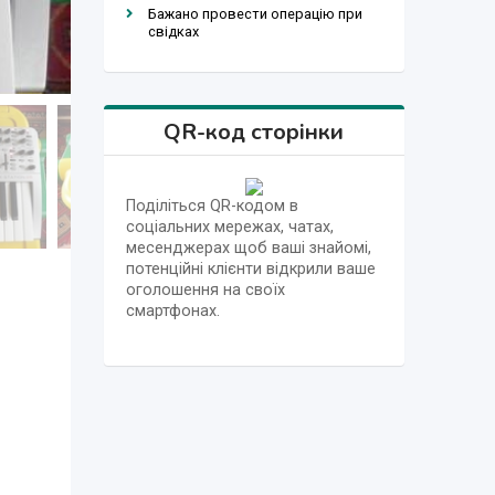
Бажано провести операцію при
свідках
QR-код сторінки
Поділіться QR-кодом в
соціальних мережах, чатах,
месенджерах щоб ваші знайомі,
потенційні клієнти відкрили ваше
оголошення на своїх
смартфонах.