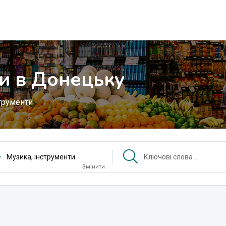
ти в Донецьку
струменти
Музика, інструменти
Змінити