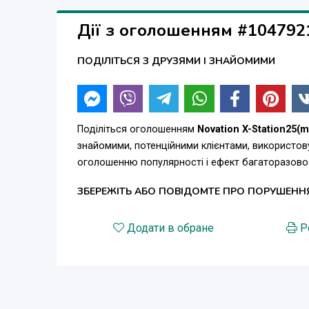
Цена: 3500грн(цена в магазине 5000) ТОРГ!!!!
Дії з оголошенням #104792
В комплекте: usb кабель, адаптер питания 9V(та
ПОДІЛІТЬСЯ З ДРУЗЯМИ І ЗНАЙОМИМИ
Поділіться оголошенням
Novation X-Station25(
знайомими, потенційними клієнтами, використов
оголошенню популярності і ефект багаторазово
ЗБЕРЕЖІТЬ АБО ПОВІДОМТЕ ПРО ПОРУШЕНН
Додати в обране
Р