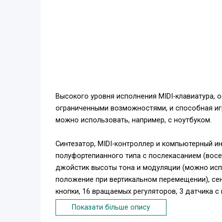
Высокого уровня исполнения MIDI-клавиатура,
ограниченными возможностями, и способная иг
можно использовать, например, с ноутбуком.
Синтезатор, MIDI-контроллер и компьютерный ин
полуфортепианного типа с послекасанием (восе
джойстик высоты тона и модуляции (можно ис
положение при вертикальном перемещении), сен
кнопки, 16 вращаемых регуляторов, 3 датчика 
управления внешними устройствами, специализ
Показати більше опису
"паника", жидкокристаллический дисплей (две с