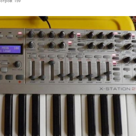
отров
: 159