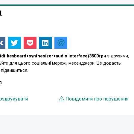
1
к же может питаться и от батареек), диск с драйвером
midi-keyboard+synthesizer+audio interface)3500грн
з друзями,
уйте для цього соціальні мережі, месенджери. Це додасть
 підвищиться.
Я
оздрукувати
Повідомити про порушення