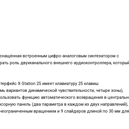
 оснащённая встроенным цифро-аналоговым синтезатором с
рать роль двухканального внешнего аудиоконтроллера, которы
терфейс X-Station 25 имеет клавиатуру 25 клавиш
мь вариантов динамической чувствительности, четыре зоны),
пользовать функцию автоматического возвращения в центральн
сорную панель (два параметра в каждом из двух направлений),
с неограниченным вращением и 9 слайдеров длиной по 30 мм для
ированные органы управления транспортными функциями, кнопк
троки по 16 символов) с подсветкой.