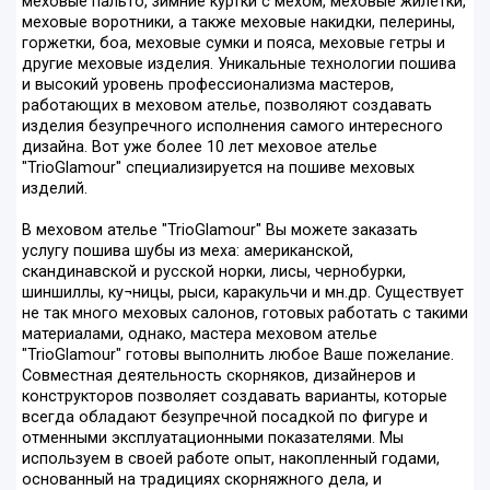
меховые пальто, зимние куртки с мехом, меховые жилетки,
меховые воротники, а также меховые накидки, пелерины,
горжетки, боа, меховые сумки и пояса, меховые гетры и
другие меховые изделия. Уникальные технологии пошива
и высокий уровень профессионализма мастеров,
работающих в меховом ателье, позволяют создавать
изделия безупречного исполнения самого интересного
дизайна. Вот уже более 10 лет меховое ателье
"TrioGlamour" специализируется на пошиве меховых
изделий.
В меховом ателье "TrioGlamour" Вы можете заказать
услугу пошива шубы из меха: американской,
скандинавской и русской норки, лисы, чернобурки,
шиншиллы, ку¬ницы, рыси, каракульчи и мн.др. Существует
не так много меховых салонов, готовых работать с такими
материалами, однако, мастера меховом ателье
"TrioGlamour" готовы выполнить любое Ваше пожелание.
Совместная деятельность скорняков, дизайнеров и
конструкторов позволяет создавать варианты, которые
всегда обладают безупречной посадкой по фигуре и
отменными эксплуатационными показателями. Мы
используем в своей работе опыт, накопленный годами,
основанный на традициях скорняжного дела, и