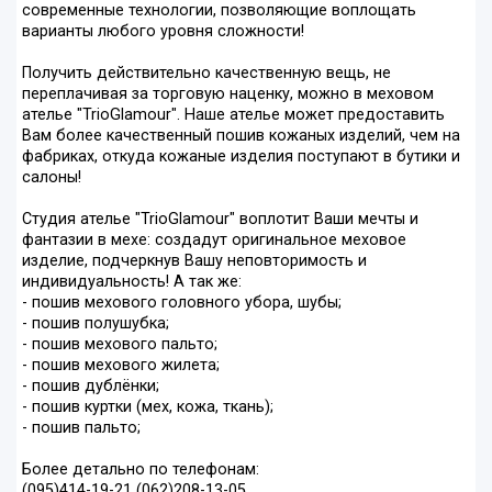
современные технологии, позволяющие воплощать
варианты любого уровня сложности!
Получить действительно качественную вещь, не
переплачивая за торговую наценку, можно в меховом
ателье "TrioGlamour". Наше ателье может предоставить
Вам более качественный пошив кожаных изделий, чем на
фабриках, откуда кожаные изделия поступают в бутики и
салоны!
Студия ателье "TrioGlamour" воплотит Ваши мечты и
фантазии в мехе: создадут оригинальное меховое
изделие, подчеркнув Вашу неповторимость и
индивидуальность! А так же:
- пошив мехового головного убора, шубы;
- пошив полушубка;
- пошив мехового пальто;
- пошив мехового жилета;
- пошив дублёнки;
- пошив куртки (мех, кожа, ткань);
- пошив пальто;
Более детально по телефонам:
(095)414-19-21 (062)208-13-05