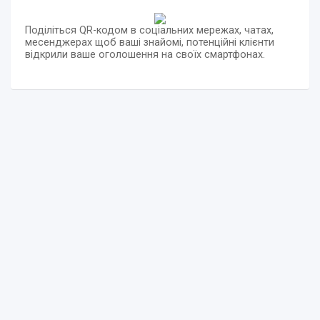
Поділіться QR-кодом в соціальних мережах, чатах,
месенджерах щоб ваші знайомі, потенційні клієнти
відкрили ваше оголошення на своїх смартфонах.