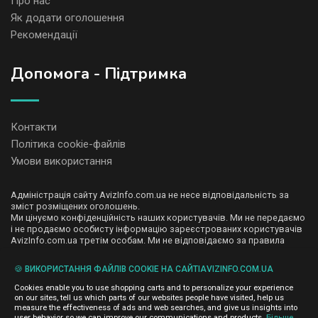
Про нас
Як додати оголошення
Рекомендації
Допомога - Підтримка
Контакти
Політика cookie-файлів
Умови використання
Адміністрація сайту AvizInfo.com.ua не несе відповідальність за
зміст розміщених оголошень.
Ми цінуємо конфіденційність наших користувачів. Ми не передаємо
і не продаємо особисту інформацію зареєстрованих користувачів
AvizInfo.com.ua третім особам. Ми не відповідаємо за правила
конфіденційності сайтів на які посилається AvizInfo.com.ua. На
деяких сторінках нашого сайту представлена реклама Google
🍪 ВИКОРИСТАННЯ ФАЙЛІВ COOKIE НА САЙТІAVIZINFO.COM.UA
Adsense Advertising Network. Щоб дізнатися детальніше про
натисніть тут
правила конфіденційності Google
.
Cookies enable you to use shopping carts and to personalize your experience
on our sites, tell us which parts of our websites people have visited, help us
measure the effectiveness of ads and web searches, and give us insights into
user behavior so we can improve our communications and products.
Більше