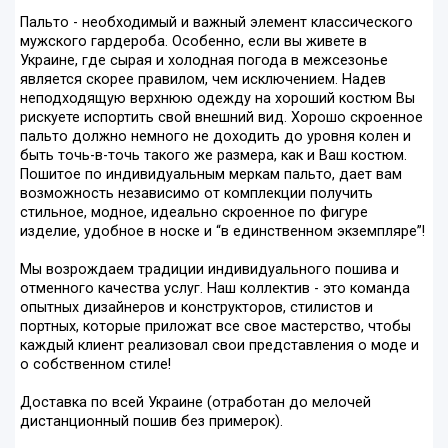
Пальто - необходимый и важный элемент классического
мужского гардероба. Особенно, если вы живете в
Украине, где сырая и холодная погода в межсезонье
является скорее правилом, чем исключением. Надев
неподходящую верхнюю одежду на хороший костюм Вы
рискуете испортить свой внешний вид. Хорошо скроенное
пальто должно немного не доходить до уровня колен и
быть точь-в-точь такого же размера, как и Ваш костюм.
Пошитое по индивидуальным меркам пальто, дает вам
возможность независимо от комплекции получить
стильное, модное, идеально скроенное по фигуре
изделие, удобное в носке и “в единственном экземпляре”!
Мы возрождаем традиции индивидуального пошива и
отменного качества услуг. Наш коллектив - это команда
опытных дизайнеров и конструкторов, стилистов и
портных, которые приложат все свое мастерство, чтобы
каждый клиент реализовал свои представления о моде и
о собственном стиле!
Доставка по всей Украине (отработан до мелочей
дистанционный пошив без примерок).