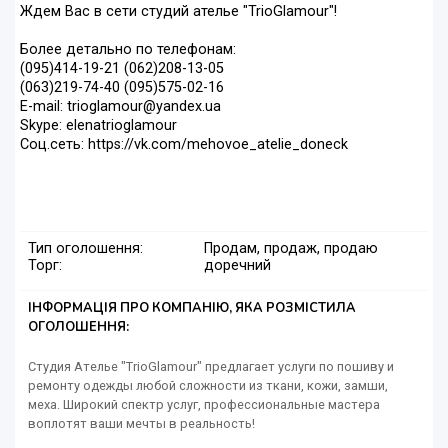
Ждем Вас в сети студий ателье "TrioGlamour"!
Более детально по телефонам:
(095)414-19-21 (062)208-13-05
(063)219-74-40 (095)575-02-16
E-mail: trioglamour@yandex.ua
Skype: elenatrioglamour
Соц.сеть: https://vk.com/mehovoe_atelie_doneck
Тип оголошення:
Продам, продаж, продаю
Торг:
доречний
ІНФОРМАЦІЯ ПРО КОМПАНІЮ, ЯКА РОЗМІСТИЛА
ОГОЛОШЕННЯ:
Студия Ателье "TrioGlamour" предлагает услуги по пошиву и
ремонту одежды любой сложности из ткани, кожи, замши,
меха. Широкий спектр услуг, профессиональные мастера
воплотят ваши мечты в реальность!