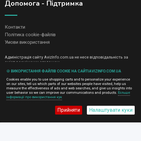
Допомога - Підтримка
Контакти
Політика cookie-файлів
Умови використання
Адміністрація сайту AvizInfo.com.ua не несе відповідальність за
зміст розміщених оголошень.
Ми цінуємо конфіденційність наших користувачів. Ми не передаємо
🍪 ВИКОРИСТАННЯ ФАЙЛІВ COOKIE НА САЙТІAVIZINFO.COM.UA
і не продаємо особисту інформацію зареєстрованих користувачів
AvizInfo.com.ua третім особам. Ми не відповідаємо за правила
Cookies enable you to use shopping carts and to personalize your experience
конфіденційності сайтів на які посилається AvizInfo.com.ua. На
on our sites, tell us which parts of our websites people have visited, help us
деяких сторінках нашого сайту представлена реклама Google
measure the effectiveness of ads and web searches, and give us insights into
Adsense Advertising Network. Щоб дізнатися детальніше про
user behavior so we can improve our communications and products.
Більше
натисніть тут
інформації про використання кук
правила конфіденційності Google
.
Прийняти
Налаштувати куки
AvizInfo.com.ua
©2008-2026,