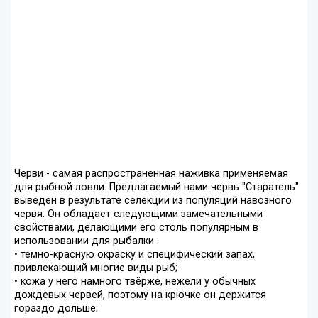
Черви - самая распространенная наживка применяемая
для рыбной ловли. Предлагаемый нами червь "Старатель"
выведен в результате селекции из популяций навозного
червя. Он обладает следующими замечательными
свойствами, делающими его столь популярным в
использовании для рыбалки :
• темно-красную окраску и специфический запах,
привлекающий многие виды рыб;
• кожа у него намного твёрже, нежели у обычных
дождевых червей, поэтому на крючке он держится
гораздо дольше;