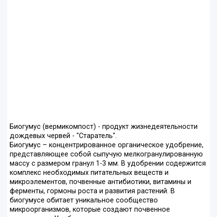
Биогумус (вермикомпост) - продукт жизнедеятельности
дождевых червей - "Старатель".
Биогумус – концентрированное органическое удобрение,
представляющее собой сыпучую мелкогранулированную
массу с размером гранул 1-3 мм. В удобрении содержится
комплекс необходимых питательных веществ и
микроэлементов, почвенные антибиотики, витамины и
ферменты, гормоны роста и развития растений. В
биогумусе обитает уникальное сообщество
микроорганизмов, которые создают почвенное