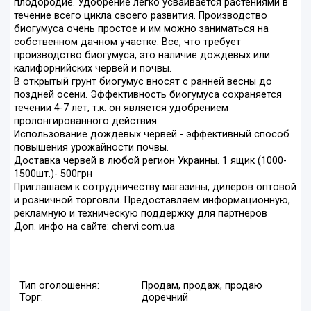
плодородие. Удобрение легко усваивается растениями в
течение всего цикла своего развития. Производство
биогумуса очень простое и им можно заниматься на
собственном дачном участке. Все, что требует
производство биогумуса, это наличие дождевых или
калифорнийских червей и почвы.
В открытый грунт биогумус вносят с ранней весны до
поздней осени. Эффективность биогумуса сохраняется
течении 4-7 лет, т.к. он является удобрением
пролонгированного действия.
Использование дождевых червей - эффективный способ
повышения урожайности почвы.
Доставка червей в любой регион Украины. 1 ящик (1000-
1500шт.)- 500грн
Приглашаем к сотрудничеству магазины, дилеров оптовой
и розничной торговли. Предоставляем информационную,
рекламную и техническую поддержку для партнеров
Доп. инфо на сайте: chervi.com.ua
Тип оголошення:
Продам, продаж, продаю
Торг:
доречний