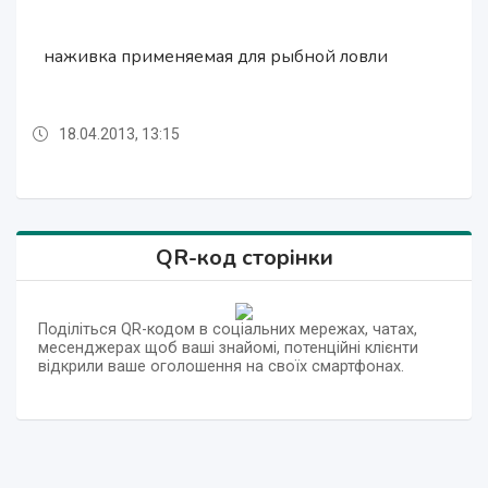
наживка применяемая для рыбной ловли
наживка применяемая для рыбной ловли
Червь Старатель
Червь Старатель
18.04.2013, 13:15
18.04.2013, 12:58
18.04.2013, 13:15
18.04.2013, 12:58
QR-код сторінки
Поділіться QR-кодом в соціальних мережах, чатах,
месенджерах щоб ваші знайомі, потенційні клієнти
відкрили ваше оголошення на своїх смартфонах.