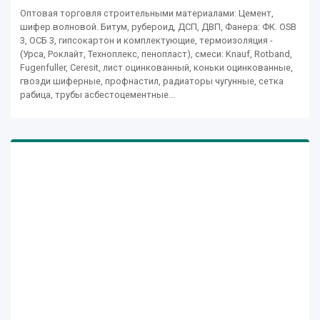
Оптовая торговля строительными материалами: Цемент,
шифер волновой. Битум, рубероид, ДСП, ДВП, Фанера: ФК. OSB
3, ОСБ 3, гипсокартон и комплектующие, термоизоляция -
(Урса, Роклайт, Техноплекс, пенопласт), смеси: Knauf, Rotband,
Fugenfuller, Ceresit, лист оцинкованный, коньки оцинкованные,
гвозди шиферные, профнастил, радиаторы чугунные, сетка
рабица, трубы асбестоцементные...