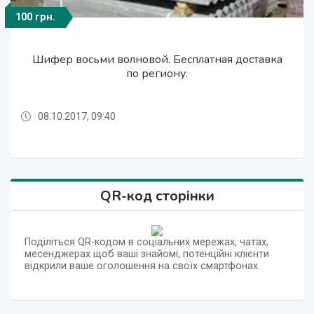
100 грн.
100 грн.
100 грн.
Шифер восьми волновой. Бесплатная доставка
Шифер восьми волновой. Бесплатная доставка
Шифер восьми волновой. Бесплатная доставка
по региону.
по региону.
по региону.
08.10.2017, 09:40
08.10.2017, 09:40
08.10.2017, 09:40
QR-код сторінки
Поділіться QR-кодом в соціальних мережах, чатах,
месенджерах щоб ваші знайомі, потенційні клієнти
відкрили ваше оголошення на своїх смартфонах.