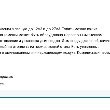
аменки в парную до 12м3 и до 27м3. Топить можно как из
ерка каменки может быть оборудована жаропрочным стеклом.
готовление и установка дымоходов. Дымоходы для печей, камин
елей изготовлены из нержавеющей стали. Есть утепленные:
и в оцинкованном или нержавеющем кожухе. Комплектация все
 продаю
тен