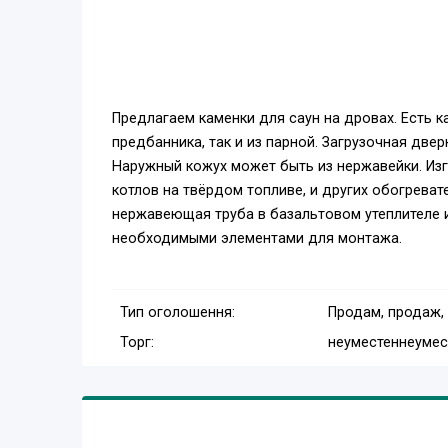
Предлагаем каменки для саун на дровах. Есть к
предбанника, так и из парной. Загрузочная дв
Наружный кожух может быть из нержавейки. Из
котлов на твёрдом топливе, и других обогреват
нержавеющая труба в базальтовом утеплителе 
необходимыми элементами для монтажа.
Тип оголошення:
Продам, продаж,
Торг:
неуместен
неумес