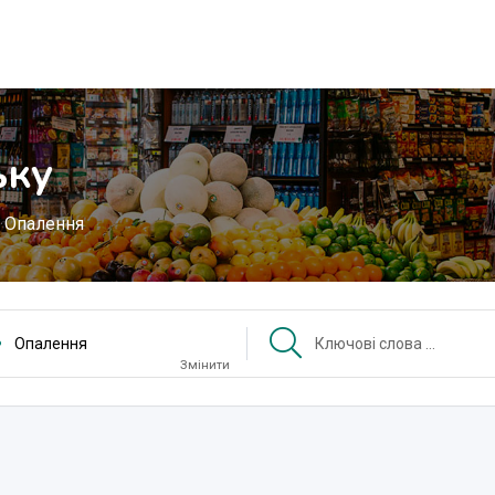
ьку
Опалення
Опалення
Змінити