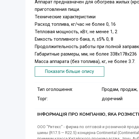
Аппарат предназначен для обогрева жилых (кр
приготовления пищи.
Технические характеристики
Расход топлива, кг/час не более 0, 16
Тепловая мощность, кВт, не менее 1, 2
Емкость топливного бака, л, ±5% 0, 8
Продолжительность работы при полной заправке
Габаритные размеры, мм, не более 338х178х236
Масса аппарата (без топлива), кг, не более 3.7.
Показати більше опису
Тип оголошення:
Продам, продаж,
Торг:
доречний
ІНФОРМАЦІЯ ПРО КОМПАНІЮ, ЯКА РОЗМІС
ООО "Ритекс" - фирма по оптовой и розничной прод
шины (R17.5 — R22.5) концерна Continental (Continent
премиум класса Китайского производства: Jinyu, Au