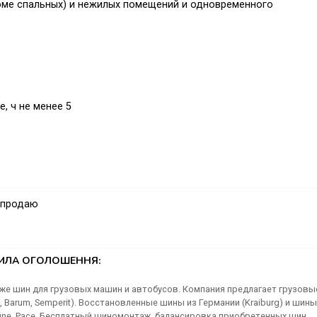
оме спальных) и нежилых помещений и одновременного
, ч не менее 5
 продаю
ТИЛА ОГОЛОШЕННЯ:
аже шин для грузовых машин и автобусов. Компания предлагает грузовы
al, Barum, Semperit). Восстановленные шины из Германии (Krаiburg) и шины
fine, Pace. Бесплатный шиномонтаж, балансировка приобретенных шин,