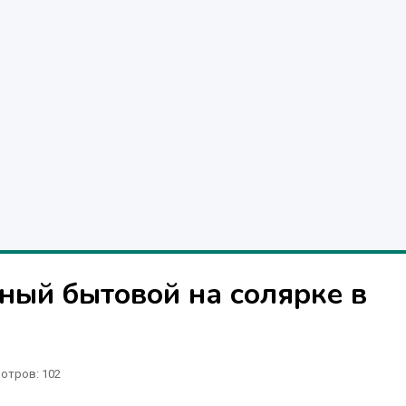
ный бытовой на солярке в
отров
: 102