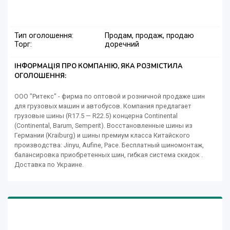
Тип оголошення:
Продам, продаж, продаю
Торг:
доречний
ІНФОРМАЦІЯ ПРО КОМПАНІЮ, ЯКА РОЗМІСТИЛА
ОГОЛОШЕННЯ:
ООО "Ритекс" - фирма по оптовой и розничной продаже шин
для грузовых машин и автобусов. Компания предлагает
грузовые шины (R17.5 — R22.5) концерна Continental
(Continental, Barum, Semperit). Восстановленные шины из
Германии (Krаiburg) и шины премиум класса Китайского
производства: Jinyu, Aufine, Pace. Бесплатный шиномонтаж,
балансировка приобретенных шин, гибкая система скидок .
Доставка по Украине.