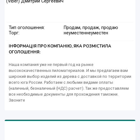
(Viber) Дмитрий Сергеевич
Тип оголошення:
Продам, продаж, продаю
Торг:
неуместен
неуместен
ІНФОРМАЦІЯ ПРО КОМПАНІЮ, ЯКА РОЗМІСТИЛА
ОГОЛОШЕННЯ:
Наша компания уже не первый год на рынке
высококачественных пиломатериалов. И мы предлагаем вам
широкий выбор изделий из дерева с доставкой по территории
всего юга России. Работаем с любыми видами оплаты
(наличный, безналичный (НДС) расчет). Так же предоставляем
все необходимые документы для прохождения таможни.
Звоните