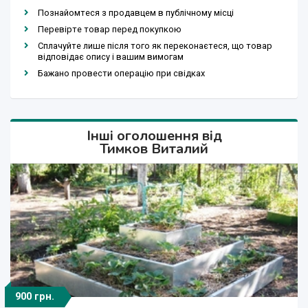
Познайомтеся з продавцем в публічному місці
Перевірте товар перед покупкою
Сплачуйте лише після того як переконаєтеся, що товар
відповідає опису і вашим вимогам
Бажано провести операцію при свідках
Інші оголошення від
Тимков Виталий
900 грн.
1 500 грн.
1 500 грн.
2 000 грн.
1 500 грн.
750 грн.
300 грн.
160 грн.
650 грн.
750 грн.
750 грн.