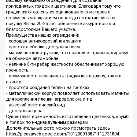
Вашему вниманию ограждения для создания
приподнятых грядок и цветников. Благодаря тому что
грядки изготовлены из оцинкованного металла с
полимерным покрытием однажды потратившись на
покупку Вы на 20-25 лет обеспечите аккуратность и
благосостояние Вашего участка.
Преимущества наших ограждений:
- хорошая антикоррозийная защита
- простота сборки доступная всем
- малый вес конструкции, что позволяет транспортировку
на обычном автомобиле
- наличие 6-ти ребер жесткости обеспечивает хорошую
прочность
- возможность наращивать грядки как в длину, так и в
высоту
- простота создания теплиц на грядках
- металлический корпус позволяет использовать магниты
для крепления пленки, агроволокна и т.д
- высокий эстетический вид
- доступная цена
Существует возможность изготовления цветников, клумб
и грядок по индивидульным размерам.
Дополнительные фото можно посмотреть здесь
https://picasaweb.google.com/101208918871112731804