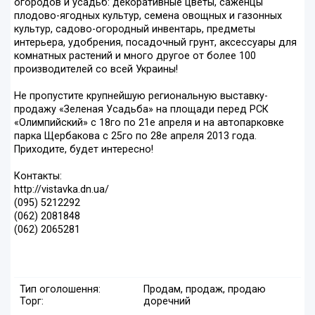
огородов и усадьб: декоративные цветы, саженцы
плодово-ягодных культур, семена овощных и газонных
культур, садово-огородный инвентарь, предметы
интерьера, удобрения, посадочный грунт, аксессуары для
комнатных растений и много другое от более 100
производителей со всей Украины!
Не пропустите крупнейшую региональную выставку-
продажу «Зеленая Усадьба» на площади перед РСК
«Олимпийский» с 18го по 21е апреля и на автопарковке
парка Щербакова с 25го по 28е апреля 2013 года.
Приходите, будет интересно!
Контакты:
http://vistavka.dn.ua/
(095) 5212292
(062) 2081848
(062) 2065281
Тип оголошення:
Продам, продаж, продаю
Торг:
доречний