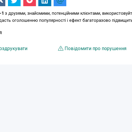
-1
з друзями, знайомими, потенційними клієнтами, використовуй
одасть оголошенню популярності і ефект багаторазово підвищит
Я
оздрукувати
Повідомити про порушення