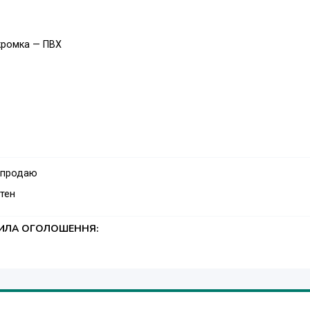
кромка — ПВХ
 продаю
тен
ТИЛА ОГОЛОШЕННЯ:
овно украсит и подчеркнет эксклюзивность и элегантность Ваш