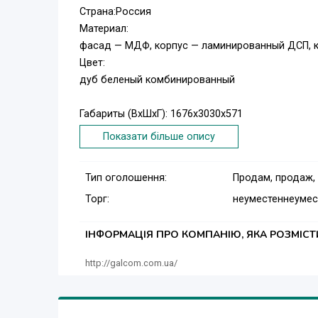
Страна:Россия
Материал:
фасад — МДФ, корпус — ламинированный ДСП, 
Цвет:
дуб беленый комбинированный
Габариты (ВхШхГ): 1676х3030х571
Показати більше опису
В комплект входит:
Тип оголошення:
Продам, продаж,
тв тумба 306-1ед.
Торг:
неуместен
неумес
полка 306-1ед.
полка 304-1ед.
ІНФОРМАЦІЯ ПРО КОМПАНІЮ, ЯКА РОЗМІС
шкаф 314-1ед.
http://galcom.com.ua/
шкаф 315-1ед.
Модульная мебель для гостиной Оливия безусл