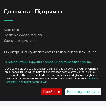
Допомога - Підтримка
Контакти
Політика cookie-файлів
Умови використання
Адміністрація сайту AvizInfo.com.ua не несе відповідальність за
зміст розміщених оголошень.
Ми цінуємо конфіденційність наших користувачів. Ми не передаємо
🍪 ВИКОРИСТАННЯ ФАЙЛІВ COOKIE НА САЙТІAVIZINFO.COM.UA
і не продаємо особисту інформацію зареєстрованих користувачів
AvizInfo.com.ua третім особам. Ми не відповідаємо за правила
Cookies enable you to use shopping carts and to personalize your experience
конфіденційності сайтів на які посилається AvizInfo.com.ua. На
on our sites, tell us which parts of our websites people have visited, help us
деяких сторінках нашого сайту представлена реклама Google
measure the effectiveness of ads and web searches, and give us insights into
Adsense Advertising Network. Щоб дізнатися детальніше про
user behavior so we can improve our communications and products.
Більше
натисніть тут
інформації про використання кук
правила конфіденційності Google
.
Прийняти
Налаштувати куки
AvizInfo.com.ua
©2008-2026,