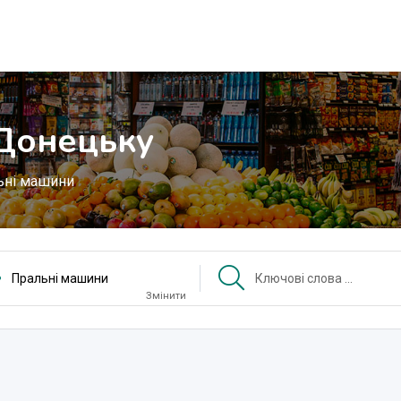
 Донецьку
ьні машини
Пральні машини
Змінити