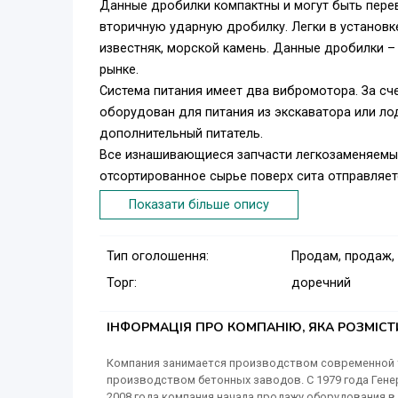
Данные дробилки компактны и могут быть пере
вторичную ударную дробилку. Легки в установке
известняк, морской камень. Данные дробилки 
рынке.
Система питания имеет два вибромотора. За сч
оборудован для питания из экскаватора или ло
дополнительный питатель.
Все изнашивающиеся запчасти легкозаменяемы. 
отсортированное сырье поверх сита отправляетс
Показати більше опису
Для подробной информации: +90530 5794509 / 
Тип оголошення:
Продам, продаж,
Торг:
доречний
ІНФОРМАЦІЯ ПРО КОМПАНІЮ, ЯКА РОЗМІС
Компания занимается производством современной т
производством бетонных заводов. С 1979 года Гене
2008 года компания начала продажу оборудования в