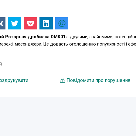
й Роторная дробилка DMK01
з друзями, знайомими, потенцій
 мережі, месенджери. Це додасть оголошенню популярності і еф
Я
оздрукувати
Повідомити про порушення