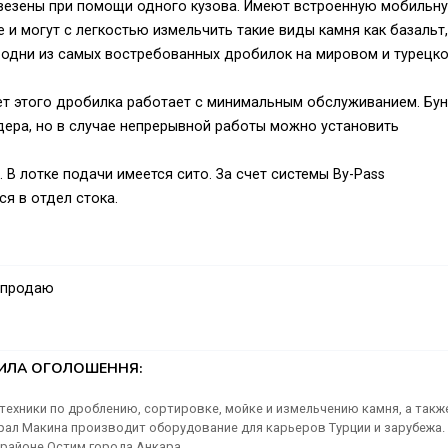
везены при помощи одного кузова. Имеют встроенную мобильн
 и могут с легкостью измельчить такие виды камня как базальт,
– одни из самых востребованных дробилок на мировом и турецк
ет этого дробилка работает с минимальным обслуживанием. Бу
дера, но в случае непрерывной работы можно установить
В лотке подачи имеется сито. За счет системы By-Pass
я в отдел стока.
marketing@gmcrusher.com
 продаю
ТИЛА ОГОЛОШЕННЯ:
ехники по дроблению, сортировке, мойке и измельчению камня, а такж
рал Макина производит оборудование для карьеров Турции и зарубежа.
 районе Остим города Анкара.