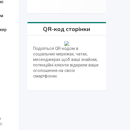
ую
ом
QR-код сторінки
нкер
Поділіться QR-кодом в
соціальних мережах, чатах,
месенджерах щоб ваші знайомі,
потенційні клієнти відкрили ваше
оголошення на своїх
смартфонах.
е
 С