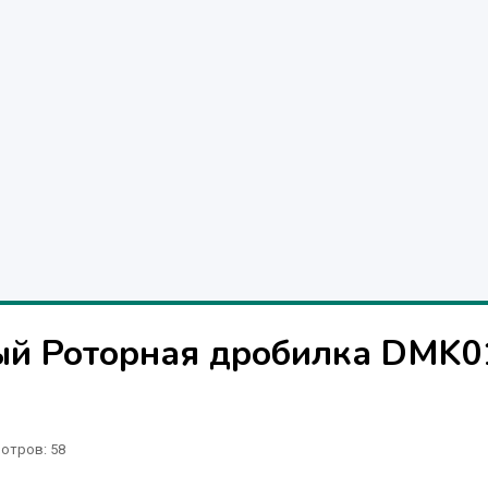
й Роторная дробилка DMK0
отров
: 58