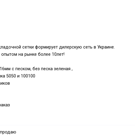
ладочной сетки формирует дилерскую сеть в Украине.
 опытом на рынке более 10лет!
6мм с песком, без песка зеленая ,
ка 5050 и 100100
ников
заказ
 продаю
у нас?