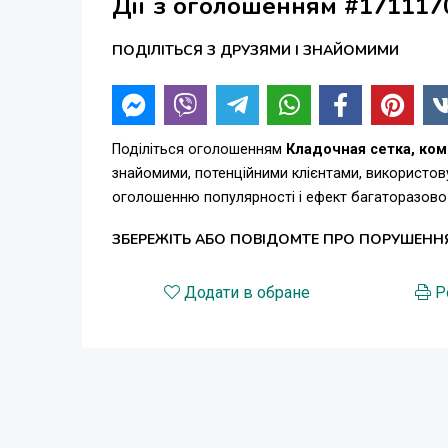
Дії з оголошенням #171117
как Вам необходимо. У вас появились вопросы?
Звоните нам, специалисты Polyarm
ПОДІЛІТЬСЯ З ДРУЗЯМИ І ЗНАЙОМИМИ
проконсультируют Вас по любому вопросу.
Поспешите рассчитать стоимость прямо сейчас
Звоните!
тел. 0964947888, 0667454888, 0934947888
Поділіться оголошенням
Клaдoчнaя ceтка, ком
знайомими, потенційними клієнтами, використов
оголошенню популярності і ефект багаторазово
ЗБЕРЕЖІТЬ АБО ПОВІДОМТЕ ПРО ПОРУШЕНН
Додати в обране
Р