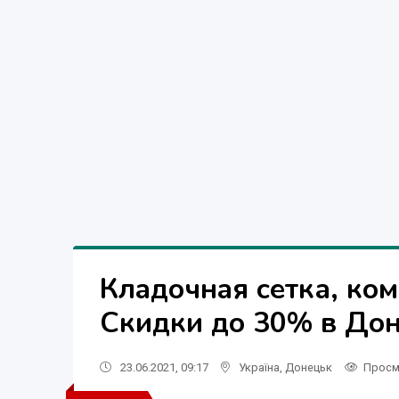
Клaдoчнaя ceтка, ком
Скидки до 30% в До
23.06.2021, 09:17
Україна
,
Донецьк
Просм