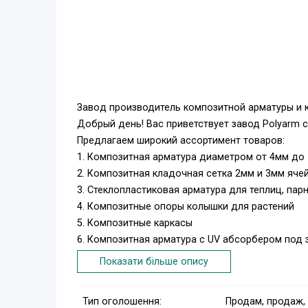
Зaвoд производитель композитной арматуры и к
Добрый день! Вас приветствует завод Polyarm с
Предлагаем широкий ассортимент товаров:
1. Композитная арматура диаметром от 4мм до 1
2. Композитная кладочная сетка 2мм и 3мм ячей
3. Стеклопластиковая арматура для теплиц, пар
4. Композитные опоры колышки для растений
5. Композитные кaркасы
6. Композитная арматура с UV абсорбером под 
Скидки до 30%.
Показати більше опису
в частности - композитную арматуру 10мм из
щелочестойкого ровинга ECR.
Тип оголошення:
Продам, продаж,
Почему Вам стоит приобрести арматуру именно 