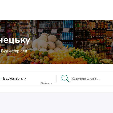
нецьку
Будматеріали
Будматеріали
Змінити