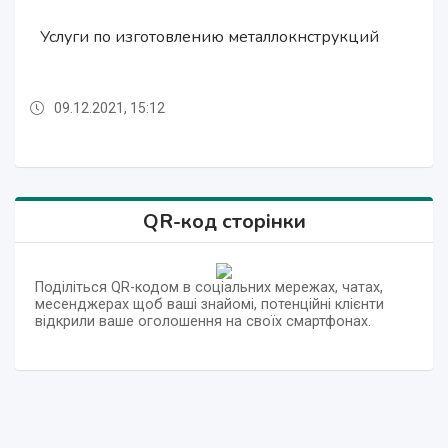
Услуги по изготовлению металлокнструкций
Услуги по изготовлению металлокнструкций
Услуги по изготовлению металлокнструкций
09.12.2021, 15:12
09.12.2021, 15:12
09.12.2021, 15:12
QR-код сторінки
Поділіться QR-кодом в соціальних мережах, чатах,
месенджерах щоб ваші знайомі, потенційні клієнти
відкрили ваше оголошення на своїх смартфонах.