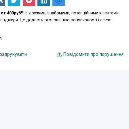
т 400руб!!!
з друзями, знайомими, потенційними клієнтами,
есенджери. Це додасть оголошенню популярності і ефект
Я
оздрукувати
Повідомити про порушення