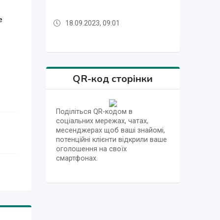
е
18.09.2023, 09:01
18.09.2023, 09:01
18.09.2023, 09:01
18.09.2023, 09:02
18.09.2023, 09:02
18.09.2023, 09:02
18.09.2023, 09:02
18.09.2023, 09:02
18.09.2023, 09:01
18.09.2023, 09:01
18.09.2023, 09:01
18.09.2023, 09:02
QR-код сторінки
Поділіться QR-кодом в
соціальних мережах, чатах,
месенджерах щоб ваші знайомі,
потенційні клієнти відкрили ваше
оголошення на своїх
смартфонах.