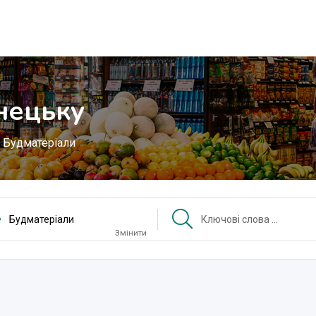
нецьку
Будматеріали
Будматеріали
Змінити