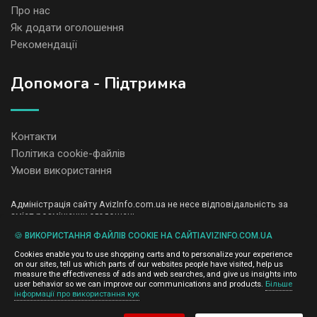
Про нас
Як додати оголошення
Рекомендації
Допомога - Підтримка
Контакти
Політика cookie-файлів
Умови використання
Адміністрація сайту AvizInfo.com.ua не несе відповідальність за
зміст розміщених оголошень.
Ми цінуємо конфіденційність наших користувачів. Ми не передаємо
🍪 ВИКОРИСТАННЯ ФАЙЛІВ COOKIE НА САЙТІAVIZINFO.COM.UA
і не продаємо особисту інформацію зареєстрованих користувачів
AvizInfo.com.ua третім особам. Ми не відповідаємо за правила
Cookies enable you to use shopping carts and to personalize your experience
конфіденційності сайтів на які посилається AvizInfo.com.ua. На
on our sites, tell us which parts of our websites people have visited, help us
деяких сторінках нашого сайту представлена реклама Google
measure the effectiveness of ads and web searches, and give us insights into
Adsense Advertising Network. Щоб дізнатися детальніше про
user behavior so we can improve our communications and products.
Більше
натисніть тут
інформації про використання кук
правила конфіденційності Google
.