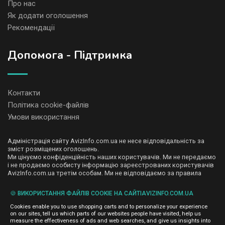
Про нас
Як додати оголошення
Рекомендації
Допомога - Підтримка
Контакти
Політика cookie-файлів
Умови використання
Адміністрація сайту AvizInfo.com.ua не несе відповідальність за
зміст розміщених оголошень.
Ми цінуємо конфіденційність наших користувачів. Ми не передаємо
і не продаємо особисту інформацію зареєстрованих користувачів
AvizInfo.com.ua третім особам. Ми не відповідаємо за правила
конфіденційності сайтів на які посилається AvizInfo.com.ua. На
деяких сторінках нашого сайту представлена реклама Google
🍪 ВИКОРИСТАННЯ ФАЙЛІВ COOKIE НА САЙТІAVIZINFO.COM.UA
Adsense Advertising Network. Щоб дізнатися детальніше про
натисніть тут
правила конфіденційності Google
.
Cookies enable you to use shopping carts and to personalize your experience
on our sites, tell us which parts of our websites people have visited, help us
measure the effectiveness of ads and web searches, and give us insights into