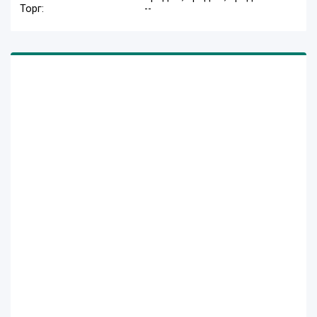
Торг:
--