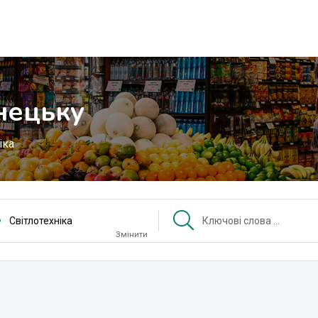
нецьку
іка
Світлотехніка
Змінити