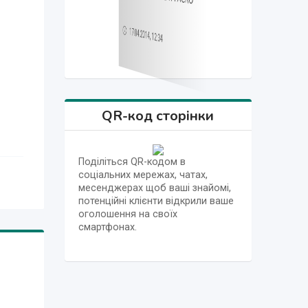
17.04.2014, 12:30
17.04.2014, 12:12
17.04.2014, 12:47
17.04.2014, 12:34
17.04.2014, 12:27
17.04.2014, 12:15
17.04.2014, 12:12
17.04.2014, 12:47
QR-код сторінки
Поділіться QR-кодом в
соціальних мережах, чатах,
месенджерах щоб ваші знайомі,
потенційні клієнти відкрили ваше
оголошення на своїх
смартфонах.