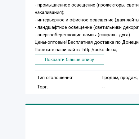
- промышленное освещение (прожекторы, свети
накаливания);
- интерьерное и офисное освещение (даунлайты
- ландшафтное освещение (светильники декорат
- энергосберегающие лампы (спираль, дуга)
Цены-оптовые! Бесплатная доставка по Донецко
Посетите наши сайты: http://acko.dn.ua;
Показати більше опису
Звоните:
Тип оголошення:
Продам, продаж,
тел.: (062) 340-56-04
Торг:
--
моб.: (099) 164 85 04.
Пишите: energo00@mail.ua