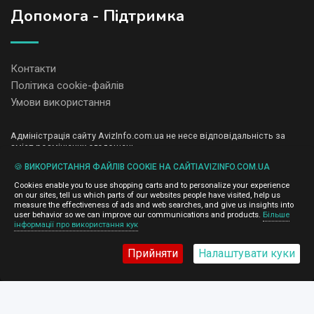
Допомога - Підтримка
Контакти
Політика cookie-файлів
Умови використання
Адміністрація сайту AvizInfo.com.ua не несе відповідальність за
зміст розміщених оголошень.
Ми цінуємо конфіденційність наших користувачів. Ми не передаємо
🍪 ВИКОРИСТАННЯ ФАЙЛІВ COOKIE НА САЙТІAVIZINFO.COM.UA
і не продаємо особисту інформацію зареєстрованих користувачів
AvizInfo.com.ua третім особам. Ми не відповідаємо за правила
Cookies enable you to use shopping carts and to personalize your experience
конфіденційності сайтів на які посилається AvizInfo.com.ua. На
on our sites, tell us which parts of our websites people have visited, help us
деяких сторінках нашого сайту представлена реклама Google
measure the effectiveness of ads and web searches, and give us insights into
Adsense Advertising Network. Щоб дізнатися детальніше про
user behavior so we can improve our communications and products.
Більше
натисніть тут
інформації про використання кук
правила конфіденційності Google
.
Прийняти
Налаштувати куки
AvizInfo.com.ua
©2008-2026,