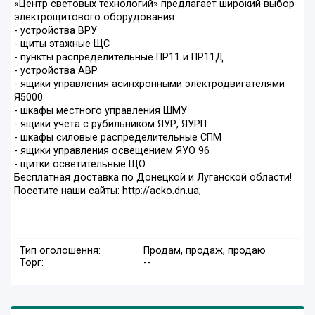
«Центр световых технологий» предлагает широкий выбор
электрощитового оборудования:
- устройства ВРУ
- щиты этажные ЩС
- пункты распределительные ПР11 и ПР11Д
- устройства АВР
- ящики управления асинхронными электродвигателями
Я5000
- шкафы местного управления ШМУ
- ящики учета с рубильником ЯУР, ЯУРП
- шкафы силовые распределительные СПМ
- ящики управления освещением ЯУО 96
- щитки осветительные ЩО.
Бесплатная доставка по Донецкой и Луганской области!
Посетите наши сайты: http://acko.dn.ua;
Тип оголошення:
Продам, продаж, продаю
Торг:
--