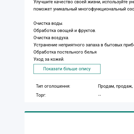
Улучшите качество своей жизни, используйте у
поможет уникальный многофункциональный озон
Очистка воды.
Обработка овощей и фруктов.
Очистка воздуха.
Устранение неприятного запаха в бытовых приб
Обработка постельного белья
Уход за кожей.
Оздоровление желудочно-кишечного тракта.
Показати більше опису
Уход за домашними животными.
Замедление процесса развития раковых опухол
Тип оголошення:
Продам, продаж,
Посетите наши сайты: http://acko.dn.ua
Торг:
--
Звоните:
тел.: (062) 340-56-04