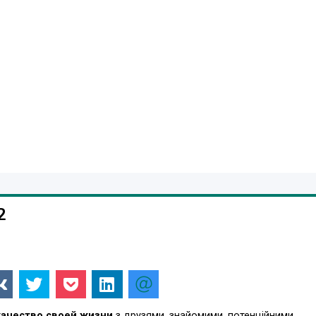
2
качество своей жизни
з друзями, знайомими, потенційними