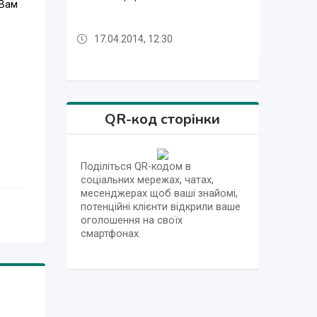
 Вам
17.04.2014, 12:30
17.04.2014, 12:12
17.04.2014, 12:47
17.04.2014, 12:34
17.04.2014, 12:27
17.04.2014, 12:15
17.04.2014, 12:12
17.04.2014, 12:47
QR-код сторінки
Поділіться QR-кодом в
соціальних мережах, чатах,
месенджерах щоб ваші знайомі,
потенційні клієнти відкрили ваше
оголошення на своїх
смартфонах.