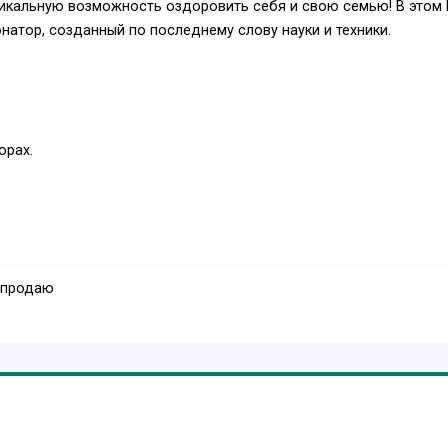
никальную возможность оздоровить себя и свою семью! В этом
атор, созданный по последнему слову науки и техники.
орах.
ей.
 продаю