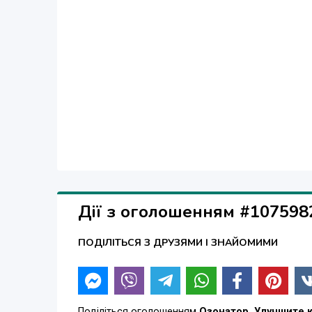
моб.: (099) 164 85 04.
Дії з оголошенням #107598
ПОДІЛІТЬСЯ З ДРУЗЯМИ І ЗНАЙОМИМИ
Поділіться оголошенням
Озонатор, Улучшите 