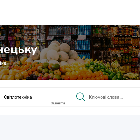
нецьку
іка
Світлотехніка
Змінити