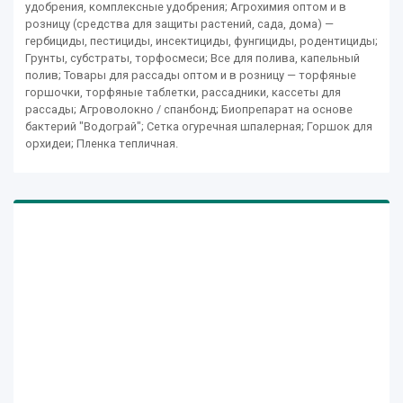
удобрения, комплексные удобрения; Агрохимия оптом и в
розницу (средства для защиты растений, сада, дома) —
гербициды, пестициды, инсектициды, фунгициды, родентициды;
Грунты, субстраты, торфосмеси; Все для полива, капельный
полив; Товары для рассады оптом и в розницу — торфяные
горшочки, торфяные таблетки, рассадники, кассеты для
рассады; Агроволокно / спанбонд; Биопрепарат на основе
бактерий "Водограй"; Сетка огуречная шпалерная; Горшок для
орхидеи; Пленка тепличная.