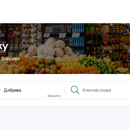
ку
Добрива
Добрива
Змінити