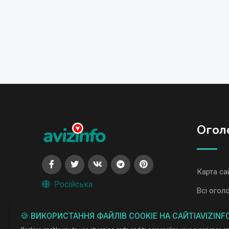
Огол
Карта са
Російська
Всі огол
Всі огол
🍪 ВИКОРИСТАННЯ ФАЙЛІВ COOKIE НА САЙТІAVIZINF