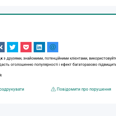
цк
з друзями, знайомими, потенційними клієнтами, використовуйт
одасть оголошенню популярності і ефект багаторазово підвищит
Я
оздрукувати
Повідомити про порушення