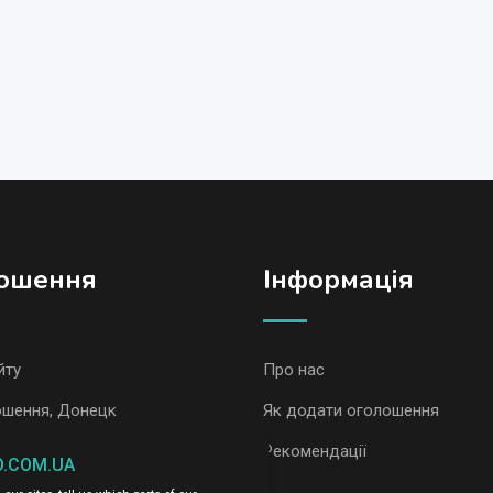
ошення
Iнформація
йту
Про нас
ошення, Донецк
Як додати оголошення
ошення AvizInfo
Рекомендації
O.COM.UA