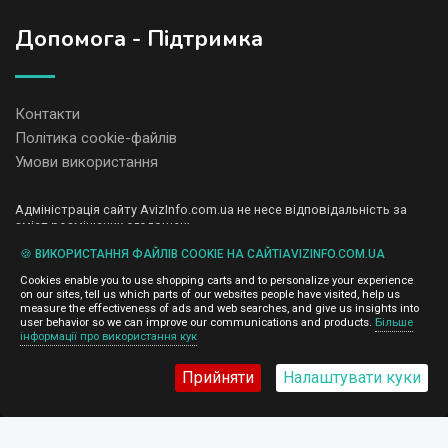
Допомога - Підтримка
Контакти
Політика cookie-файлів
Умови використання
Адміністрація сайту AvizInfo.com.ua не несе відповідальність за
зміст розміщених оголошень.
Ми цінуємо конфіденційність наших користувачів. Ми не передаємо
🍪 ВИКОРИСТАННЯ ФАЙЛІВ COOKIE НА САЙТІAVIZINFO.COM.UA
і не продаємо особисту інформацію зареєстрованих користувачів
AvizInfo.com.ua третім особам. Ми не відповідаємо за правила
Cookies enable you to use shopping carts and to personalize your experience
конфіденційності сайтів на які посилається AvizInfo.com.ua. На
on our sites, tell us which parts of our websites people have visited, help us
деяких сторінках нашого сайту представлена реклама Google
measure the effectiveness of ads and web searches, and give us insights into
Adsense Advertising Network. Щоб дізнатися детальніше про
user behavior so we can improve our communications and products.
Більше
натисніть тут
інформації про використання кук
правила конфіденційності Google
.
Прийняти
Налаштувати куки
AvizInfo.com.ua
©2008-2026,