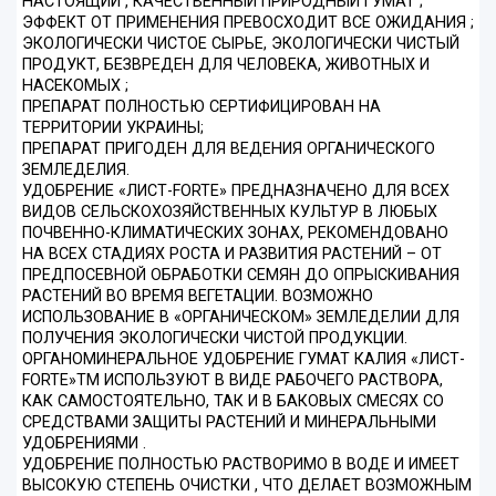
НАСТОЯЩИЙ , КАЧЕСТВЕННЫЙ ПРИРОДНЫЙ ГУМАТ ;
ЭФФЕКТ ОТ ПРИМЕНЕНИЯ ПРЕВОСХОДИТ ВСЕ ОЖИДАНИЯ ;
ЭКОЛОГИЧЕСКИ ЧИСТОЕ СЫРЬЕ, ЭКОЛОГИЧЕСКИ ЧИСТЫЙ
ПРОДУКТ, БЕЗВРЕДЕН ДЛЯ ЧЕЛОВЕКА, ЖИВОТНЫХ И
НАСЕКОМЫХ ;
ПРЕПАРАТ ПОЛНОСТЬЮ СЕРТИФИЦИРОВАН НА
ТЕРРИТОРИИ УКРАИНЫ;
ПРЕПАРАТ ПРИГОДЕН ДЛЯ ВЕДЕНИЯ ОРГАНИЧЕСКОГО
ЗЕМЛЕДЕЛИЯ.
УДОБРЕНИЕ «ЛИСТ-FORTE» ПРЕДНАЗНАЧЕНО ДЛЯ ВСЕХ
ВИДОВ СЕЛЬСКОХОЗЯЙСТВЕННЫХ КУЛЬТУР В ЛЮБЫХ
ПОЧВЕННО-КЛИМАТИЧЕСКИХ ЗОНАХ, РЕКОМЕНДОВАНО
НА ВСЕХ СТАДИЯХ РОСТА И РАЗВИТИЯ РАСТЕНИЙ – ОТ
ПРЕДПОСЕВНОЙ ОБРАБОТКИ СЕМЯН ДО ОПРЫСКИВАНИЯ
РАСТЕНИЙ ВО ВРЕМЯ ВЕГЕТАЦИИ. ВОЗМОЖНО
ИСПОЛЬЗОВАНИЕ В «ОРГАНИЧЕСКОМ» ЗЕМЛЕДЕЛИИ ДЛЯ
ПОЛУЧЕНИЯ ЭКОЛОГИЧЕСКИ ЧИСТОЙ ПРОДУКЦИИ.
ОРГАНОМИНЕРАЛЬНОЕ УДОБРЕНИЕ ГУМАТ КАЛИЯ «ЛИСТ-
FORTE»ТМ ИСПОЛЬЗУЮТ В ВИДЕ РАБОЧЕГО РАСТВОРА,
КАК САМОСТОЯТЕЛЬНО, ТАК И В БАКОВЫХ СМЕСЯХ СО
СРЕДСТВАМИ ЗАЩИТЫ РАСТЕНИЙ И МИНЕРАЛЬНЫМИ
УДОБРЕНИЯМИ .
УДОБРЕНИЕ ПОЛНОСТЬЮ РАСТВОРИМО В ВОДЕ И ИМЕЕТ
ВЫСОКУЮ СТЕПЕНЬ ОЧИСТКИ , ЧТО ДЕЛАЕТ ВОЗМОЖНЫМ