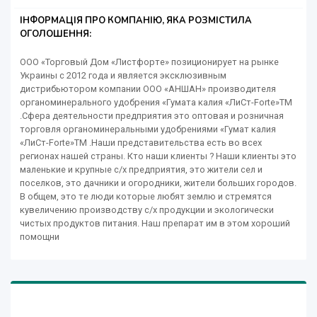
ІНФОРМАЦІЯ ПРО КОМПАНІЮ, ЯКА РОЗМІСТИЛА
ОГОЛОШЕННЯ:
ООО «Торговый Дом «Листфорте» позиционирует на рынке
Украины с 2012 года и является эксклюзивным
дистрибьютором компании ООО «АНШАН» производителя
органоминерального удобрения «Гумата калия «ЛиСт-Forte»TM
.Сфера деятельности предприятия это оптовая и розничная
торговля органоминеральными удобрениями «Гумат калия
«ЛиСт-Forte»TM .Наши представительства есть во всех
регионах нашей страны. Кто наши клиенты ? Наши клиенты это
маленькие и крупные с/х предприятия, это жители сел и
поселков, это дачники и огородники, жители больших городов.
В общем, это те люди которые любят землю и стремятся
кувеличению производству с/х продукции и экологически
чистых продуктов питания. Наш препарат им в этом хороший
помощни