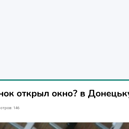
енок открыл окно? в Донецьк
отров
: 146