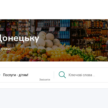
 Донецьку
 дітям!
Послуги - дітям!
Змінити