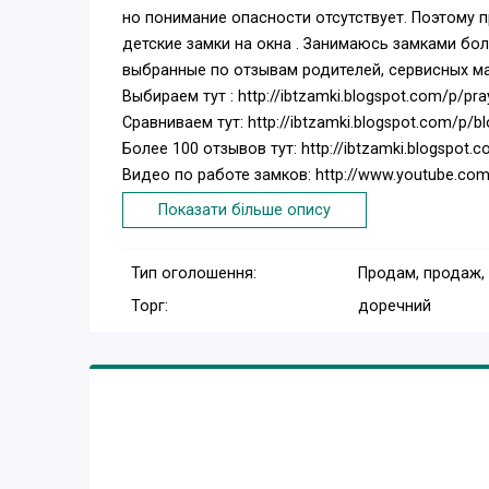
но понимание опасности отсутствует. Поэтому 
детские замки на окна . Занимаюсь замками бо
выбранные по отзывам родителей, сервисных ма
Выбираем тут : http://ibtzamki.blogspot.com/p/pra
Сравниваем тут: http://ibtzamki.blogspot.com/p/b
Более 100 отзывов тут: http://ibtzamki.blogspot.
Видео по работе замков: http://www.youtube.com
На все замки гарантия от производителя .
Показати більше опису
По Украине пересылаю
Тип оголошення:
Продам, продаж,
Торг:
доречний