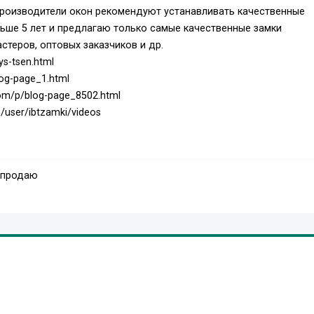
производители окон рекомендуют устанавливать качественные
льше 5 лет и предлагаю только самые качественные замки
стеров, оптовых заказчиков и др.
ys-tsen.html
log-page_1.html
com/p/blog-page_8502.html
/user/ibtzamki/videos
 продаю