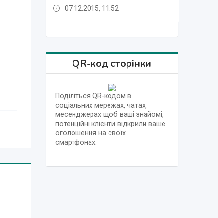
07.12.2015, 11:52
07.12.2015, 11:52
07.12.2015, 12:00
07.12.2015, 11:56
07.12.2015, 11:52
07.12.2015, 11:52
07.12.2015, 11:52
07.12.2015, 12:00
QR-код сторінки
Поділіться QR-кодом в
соціальних мережах, чатах,
месенджерах щоб ваші знайомі,
потенційні клієнти відкрили ваше
оголошення на своїх
смартфонах.