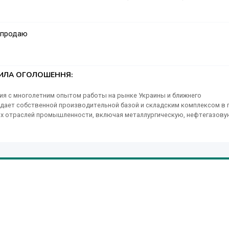
 продаю
ТИЛА ОГОЛОШЕННЯ:
ия с многолетним опытом работы на рынке Украины и ближнего
адает собственной производительной базой и складским комплексом в г
вых отраслей промышленности, включая металлургическую, нефтегазову