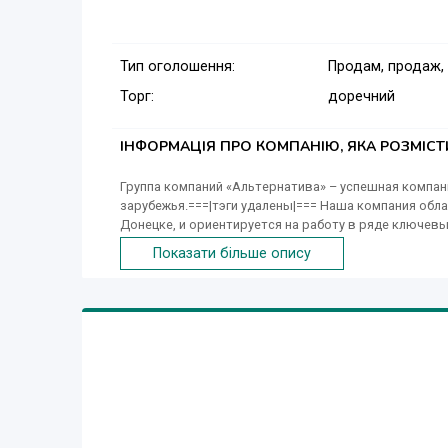
Тип оголошення:
Продам, продаж,
Торг:
доречний
ІНФОРМАЦІЯ ПРО КОМПАНІЮ, ЯКА РОЗМІС
Группа компаний «Альтернатива» – успешная компан
зарубежья.===|тэги удалены|=== Наша компания обл
Донецке, и ориентируется на работу в ряде ключе
угольную, энергетическую, строительную.
Показати більше опису