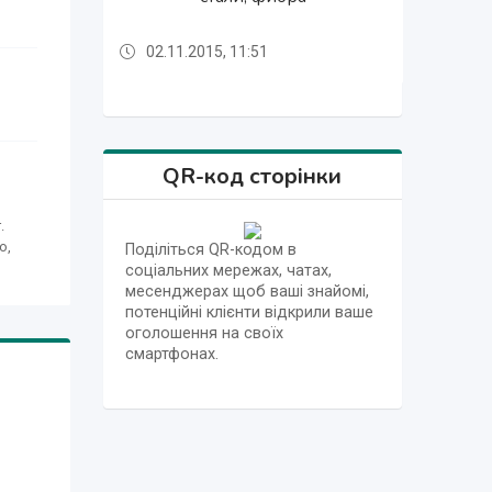
02.11.2015, 11:51
02.11.2015, 11:48
02.11.2015, 11:54
02.11.2015, 11:52
02.11.2015, 11:49
02.11.2015, 11:48
02.11.2015, 11:54
QR-код сторінки
.
ю,
Поділіться QR-кодом в
соціальних мережах, чатах,
месенджерах щоб ваші знайомі,
потенційні клієнти відкрили ваше
оголошення на своїх
смартфонах.