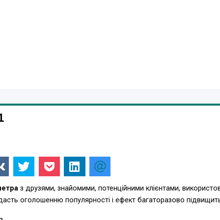
1
метра
з друзями, знайомими, потенційними клієнтами, використо
одасть оголошенню популярності і ефект багаторазово підвищит