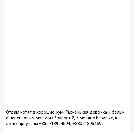
Отдам котят в хорошие руки.Рыженькая девочка и белый
с персиковым мальчик.Возраст 2, 5 месяца.Игривые, к
лотку приучены.+380713954594, +380713954595.