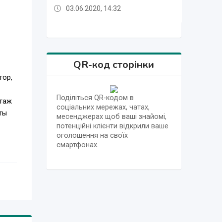
03.06.2020, 14:30
03.06.2020, 14:30
03.06.2020, 14:33
03.06.2020, 14:32
03.06.2020, 14:33
QR-код сторінки
тор,
Поділіться QR-кодом в
нтаж
соціальних мережах, чатах,
ты
месенджерах щоб ваші знайомі,
потенційні клієнти відкрили ваше
оголошення на своїх
смартфонах.