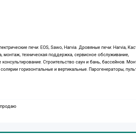
ктрические печи: EOS, Sawo, Harvia. Дровяные печи: Harvia, Кас
а, монтаж, техническая поддержка, сервисное обслуживание,
консультирование. Строительство саун и бань, бассейнов. Мо
 солярии горизонтальные и вертикальные. Парогенераторы, пуль
 продаю