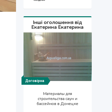
Інші оголошення від
Екатерина Екатерина
Договірна
Договірна
Договірна
Договірна
Договірна
Бассейны, фонтаны
Материалы для
Бассейны, фонтаны
Лепной декор
Лепной декор
строительство Донецк, под
строительства саун и
строительство Донецк, под
бассейнов в Донецке
ключ
ключ