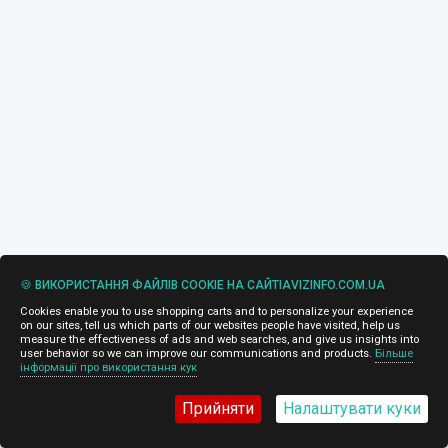
🍪 ВИКОРИСТАННЯ ФАЙЛІВ COOKIE НА САЙТІAVIZINFO.COM.UA
Cookies enable you to use shopping carts and to personalize your experience
on our sites, tell us which parts of our websites people have visited, help us
measure the effectiveness of ads and web searches, and give us insights into
user behavior so we can improve our communications and products.
Більше
інформації про використання кук
Прийняти
Налаштувати куки