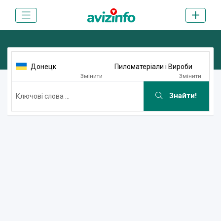
Донецк
Пиломатеріали і Вироби
Змінити
Змінити
Знайти!