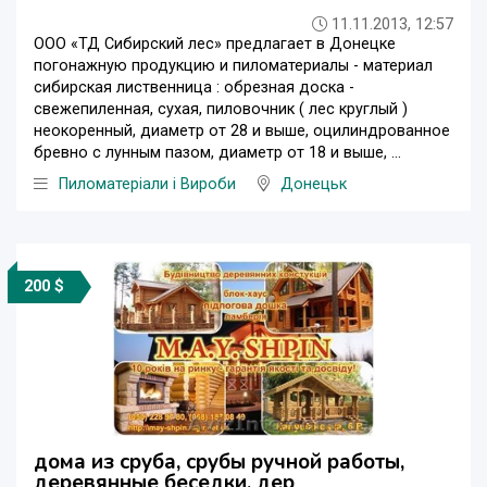
11.11.2013, 12:57
ООО «ТД Сибирский лес» предлагает в Донецке
погонажную продукцию и пиломатериалы - материал
сибирская лиственница : обрезная доска -
свежепиленная, сухая, пиловочник ( лес круглый )
неокоренный, диаметр от 28 и выше, оцилиндрованное
бревно с лунным пазом, диаметр от 18 и выше, ...
Пиломатеріали і Вироби
Донецьк
200 $
дома из сруба, срубы ручной работы,
деревянные беседки, дер